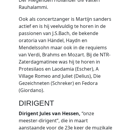
Der Fliegenden Hollӓnder olv Valteri
Rauhalammi.
Ook als concertzanger is Martijn sanders
actief en is hij veelvuldig te horen in de
passionen van J.S.Bach, de bekende
oratoria van Hӓndel, Haydn en
Mendelssohn maar ook in de requiems
van Verdi, Brahms en Mozart. Bij de NTR-
Zaterdagmatinee was hij te horen in
Protesilaos en Laodamia (Escher), A
Village Romeo and Juliet (Delius), Die
Gezeichneten (Schreker) en Fedora
(Giordano).
DIRIGENT
Dirigent Jules van Hessen,
“onze
meester-dirigent”, die in maart
aanstaande voor de 23e keer de muzikale