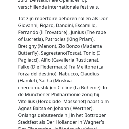
zuid, De Nationale Opera, en op
verschillende internationale festivals.
Tot zijn repertoire behoren rollen als Don
Giovanni, Figaro, Dandini, Escamillo,
Ferrando (Il Trovatore) , Junius (The rape
of Lucretia), Patrocles (King Priam),
Bretigny (Manon), Zio Bonzo (Madama
Butterfly), Sagrestano(Tosca), Tonio (I
Pagliacci), Alfio (Cavalleria Rusticana),
Falke (Die Fledermaus),Fra Melitone (La
forza del destino), Nabucco, Claudius
(Hamlet), Sacha (Moskva
chereomushki)en Colline (La Boheme). In
de Münchener Philharmonie zong hij
Vitellius (Herodiade- Massenet) naast o.m
Agnes Baltsa en Johann ( Werther).
Onlangs debuteerde hij in het Bottroper
Stadtfest als Der Hollӓnder in Wagner’s